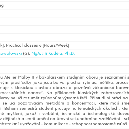
ng
k], Practical classes 6 [Hours/Week]
 Kowolowski
(G);
MgA. Jiří Kuděla, Ph.D.
u Ateliér Malby II v bakalářském studijním oboru je seznámení 
vými prostředky, jako jsou barva, plocha, rytmus, měřítko, proces
muje s klasickou stavbou obrazu a poznává zákonitosti barev
procesuálních daností. Na příkladech klasických zobrazovací
rny se učí rozumět způsobům výtvarné řeči. Při studijní práci na
í se učí pozorovacím metodám a koncentraci, které mají smě
. Během semestrů student pracuje na tematických úkolech, které
rné myšlení, jakož i verbální, technické a technologické doved
 v dějinách a teorii umění na úrovni sekundárního vzdělávání - s
 abstraktní uvažování - komunikace - schopnost samostatné tvůrčí