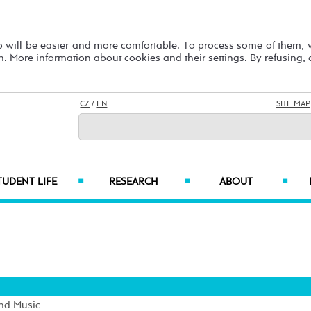
b will be easier and more comfortable. To process some of them,
on.
More information about cookies and their settings
. By refusing,
CZ
/
EN
SITE MAP
TUDENT LIFE
RESEARCH
ABOUT
■
■
■
and Music