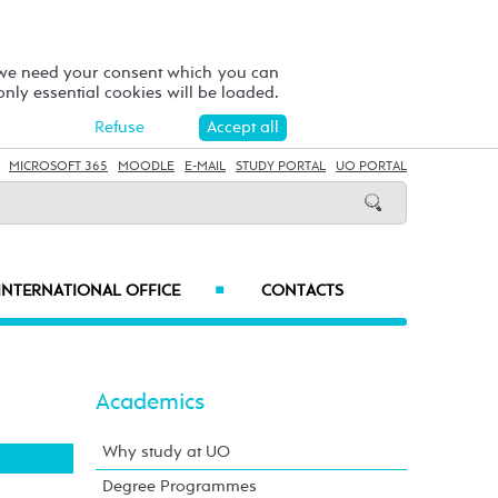
 we need your consent which you can
 only essential cookies will be loaded.
Refuse
Accept all
MICROSOFT 365
MOODLE
E-MAIL
STUDY PORTAL
UO PORTAL
INTERNATIONAL OFFICE
CONTACTS
■
Academics
Why study at UO
Degree Programmes