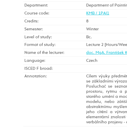
Department:
Department of Painti
Course code:
KMB / 1PAI1
Credits:
8
Semester:
Winter
Level of study:
Bc.
Format of study:
Lecture 2 [Hours/Wee
Name of the lecturer:
doc. MgA. František
Language:
Czech
ISCED F broad:
Annotation:
Cílem výuky předmět
se základními výrazo
Posluchač se sezna
prostoru, rytmu a 
starého umění a mode
modelu, nebo zátiš
abstraktnímu myšlení
jeho cítění a výtva
elementární znalosti
verbálního projevu -