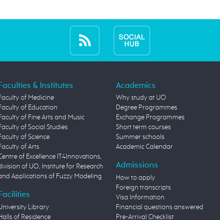
Faculties & Institutes
Academics
Faculty of Medicine
Why study at UO
Faculty of Education
Degree Programmes
Faculty of Fine Arts and Music
Exchange Programmes
Faculty of Social Studies
Short term courses
Faculty of Science
Summer schools
Faculty of Arts
Academic Calendar
Centre of Excellence IT4Innovations,
Admissions
division of UO, Institute for Research
and Applications of Fuzzy Modeling
How to apply
Foreign transcripts
Facilities
Visa Information
University Library
Financial questions answered
Halls of Residence
Pre-Arrival Checklist