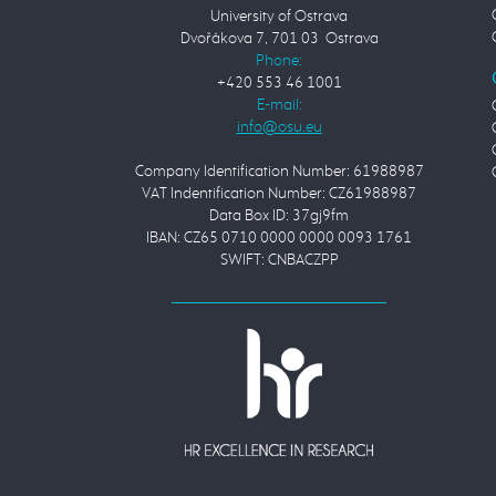
University of Ostrava
Dvořákova 7, 701 03 Ostrava
Phone:
+420 553 46 1001
E-mail:
Company Identification Number: 61988987
VAT Indentification Number: CZ61988987
Data Box ID: 37gj9fm
IBAN: CZ65 0710 0000 0000 0093 1761
SWIFT: CNBACZPP