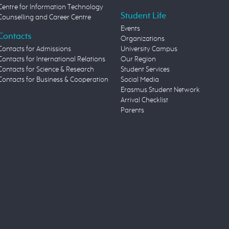
Centre for Information Technology
Student Life
Counselling and Career Centre
Events
Contacts
Organizations
Contacts for Admissions
University Campus
Contacts for International Relations
Our Region
Contacts for Science & Research
Student Services
Contacts for Business & Cooperation
Social Media
Erasmus Student Network
Arrival Checklist
Parents