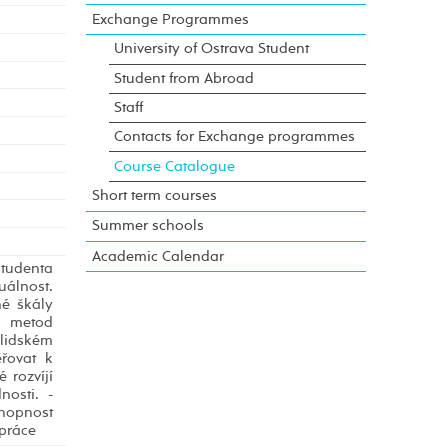
Exchange Programmes
University of Ostrava Student
Student from Abroad
Staff
Contacts for Exchange programmes
Course Catalogue
Short term courses
Summer schools
Academic Calendar
studenta
uálnost.
né škály
ch metod
 lidském
řovat k
 rozvíjí
nosti. -
chopnost
 práce