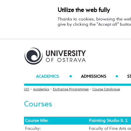
Utilize the web fully
Thanks to cookies, browsing the we
give by clicking the “Accept all” butt
ACADEMICS
ADMISSIONS
S
■
■
UO
>
Academics
>
Exchange Programmes
>
Course Catalogue
Courses
Course title:
Painting Studio II. 1
Faculty:
Faculty of Fine Arts 